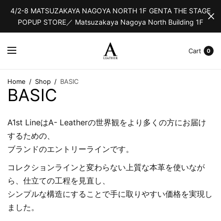
4/2-8 MATSUZAKAYA NAGOYA NORTH 1F GENTA THE STAGE
POPUP STORE／ Matsuzakaya Nagoya North Building 1F
Cart
0
Home
/
Shop
/
BASIC
BASIC
A1st LineはA- Leatherの世界観をより多くの方にお届け
するための、
ブランドのエントリーラインです。
コレクションラインと変わらない上質な本革を使いなが
ら、仕立ての工程を見直し、
シンプルな構造にすることで手に取りやすい価格を実現し
ました。